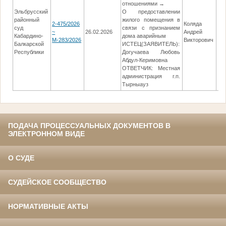
отношениями →
Эльбрусский
О предоставлении
районный
жилого помещения в
2-475/2026
Коляда
суд
связи с признанием
~
26.02.2026
Андрей
Кабардино-
дома аварийным
М-283/2026
Викторович
Балкарской
ИСТЕЦ(ЗАЯВИТЕЛЬ):
Республики
Догучаева Любовь
Абдул-Керимовна
ОТВЕТЧИК: Местная
администрация г.п.
Тырныауз
ПОДАЧА ПРОЦЕССУАЛЬНЫХ ДОКУМЕНТОВ В
ЭЛЕКТРОННОМ ВИДЕ
О СУДЕ
СУДЕЙСКОЕ СООБЩЕСТВО
НОРМАТИВНЫЕ АКТЫ